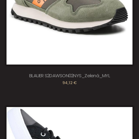
BLAUER S2DAWSON02NYS_Zelená_MYL
94,12 €