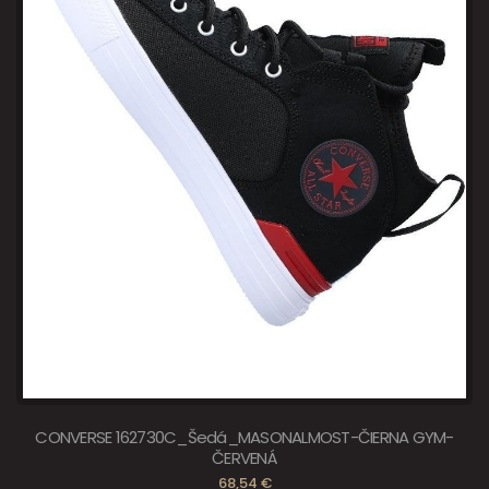
CONVERSE 162730C_Šedá_MASONALMOST-ČIERNA GYM-
ČERVENÁ
68,54 €